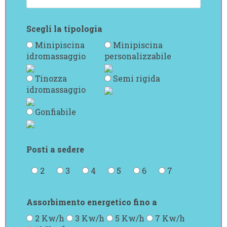
Scegli la tipologia
Minipiscina
Minipiscina
idromassaggio
personalizzabile
Tinozza
Semi rigida
idromassaggio
Gonfiabile
Posti a sedere
2
3
4
5
6
7
Assorbimento energetico fino a
2 Kw/h
3 Kw/h
5 Kw/h
7 Kw/h