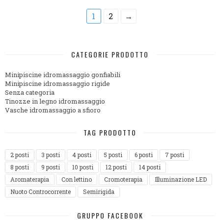
1
2
→
CATEGORIE PRODOTTO
Minipiscine idromassaggio gonfiabili
Minipiscine idromassaggio rigide
Senza categoria
Tinozze in legno idromassaggio
Vasche idromassaggio a sfioro
TAG PRODOTTO
2 posti
3 posti
4 posti
5 posti
6 posti
7 posti
8 posti
9 posti
10 posti
12 posti
14 posti
Aromaterapia
Con lettino
Cromoterapia
Illuminazione LED
Nuoto Controcorrente
Semirigida
GRUPPO FACEBOOK