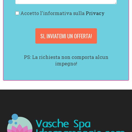
Accetto l'informativa sulla
Privacy
PS: La richiesta non comporta alcun
impegno!