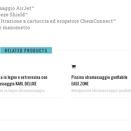
ssaggio AirJet™
eeze Shield™
filtrazione a cartuccia ed erogatore ChemConnect™
 e manometro
RELATED PRODUCTS
a in legno e vetroresina con
Piscina idromassaggio gonfiabile
assaggio KARL DELUXE
EASE.ZONE
.
ze in legno idromassaggio
Minipiscine idromassaggio gonfiabi