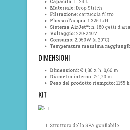
Capacità:
1.123 L
Materiale:
Drop Stitch
Filtrazione:
cartuccia filtro
Flusso d’acqua:
1.325 L/H
Sistema AirJet™:
n. 180 getti d’ari
Voltaggio:
220-240V
Consumo:
2.050W (a 20°C)
Temperatura massima raggiungib
DIMENSIONI
Dimensioni:
Ø 1,80 x h. 0,66 m
Diametro interno:
Ø 1,70 m
Peso del prodotto riempito:
1155 
KIT
Struttura della SPA gonfiabile