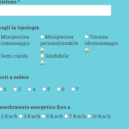
elefono *
cegli la tipologia
Minipiscina
Minipiscina
Tinozza
dromassaggio
personalizzabile
idromassaggio
Semi rigida
Gonfiabile
osti a sedere
2
3
4
5
6
7
ssorbimento energetico fino a
2 Kw/h
3 Kw/h
5 Kw/h
7 Kw/h
10 Kw/h