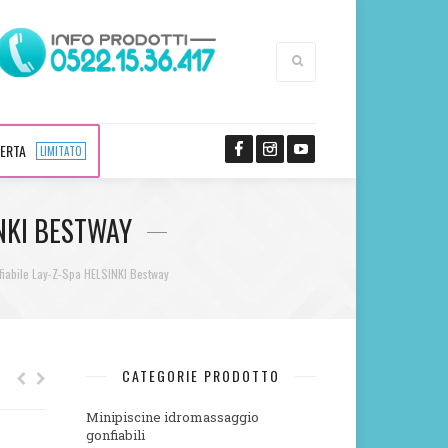
FERTA
LIMITATO
NKI BESTWAY
fiabile Lay-Z-Spa HELSINKI Bestway
CATEGORIE PRODOTTO
Minipiscine idromassaggio
gonfiabili