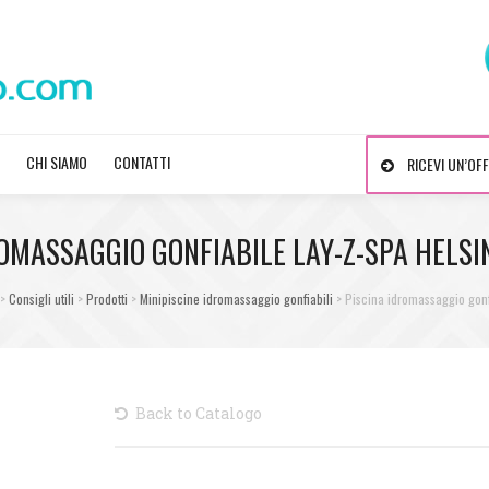
CHI SIAMO
CONTATTI
RICEVI UN’OF
ROMASSAGGIO GONFIABILE LAY-Z-SPA HELSI
>
Consigli utili
>
Prodotti
>
Minipiscine idromassaggio gonfiabili
>
Piscina idromassaggio gon
Back to Catalogo