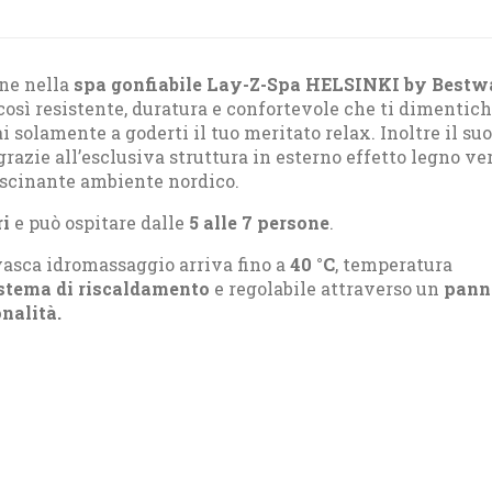
ine nella
spa gonfiabile Lay-Z-Spa HELSINKI by Best
osì resistente, duratura e confortevole che ti dimentich
ai solamente a goderti il tuo meritato relax. Inoltre il suo
grazie all’esclusiva struttura in esterno effetto legno ve
scinante ambiente nordico.
ri
e può ospitare dalle
5 alle 7 persone
.
vasca idromassaggio arriva fino a
40 °C
, temperatura
stema di riscaldamento
e regolabile attraverso un
pann
nalità.