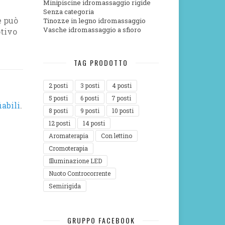
Minipiscine idromassaggio rigide
Senza categoria
e può
Tinozze in legno idromassaggio
Vasche idromassaggio a sfioro
otivo
TAG PRODOTTO
2 posti
3 posti
4 posti
5 posti
6 posti
7 posti
abili
.
8 posti
9 posti
10 posti
12 posti
14 posti
Aromaterapia
Con lettino
Cromoterapia
Illuminazione LED
Nuoto Controcorrente
Semirigida
GRUPPO FACEBOOK