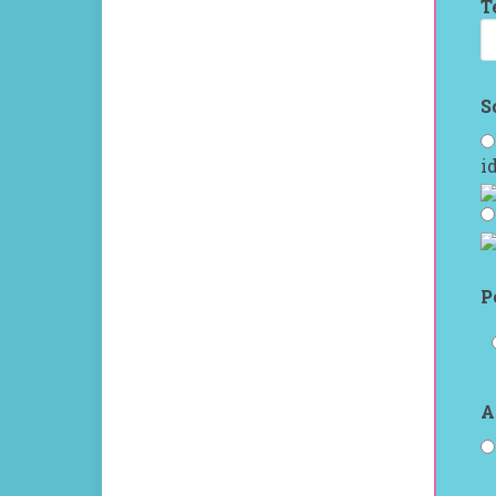
T
S
i
P
A