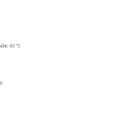
a
ile:
40 °C
kg