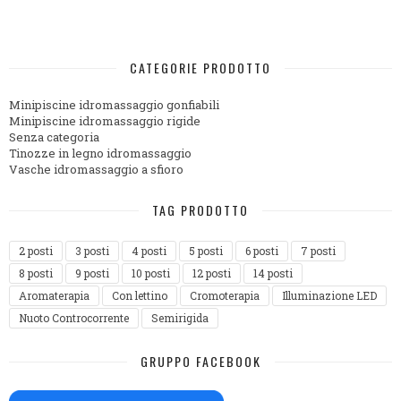
CATEGORIE PRODOTTO
Minipiscine idromassaggio gonfiabili
Minipiscine idromassaggio rigide
Senza categoria
Tinozze in legno idromassaggio
Vasche idromassaggio a sfioro
TAG PRODOTTO
2 posti
3 posti
4 posti
5 posti
6 posti
7 posti
8 posti
9 posti
10 posti
12 posti
14 posti
Aromaterapia
Con lettino
Cromoterapia
Illuminazione LED
Nuoto Controcorrente
Semirigida
GRUPPO FACEBOOK