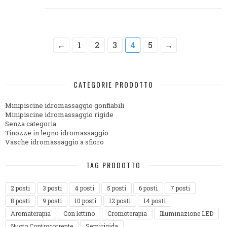
←
1
2
3
4
5
→
CATEGORIE PRODOTTO
Minipiscine idromassaggio gonfiabili
Minipiscine idromassaggio rigide
Senza categoria
Tinozze in legno idromassaggio
Vasche idromassaggio a sfioro
TAG PRODOTTO
2 posti
3 posti
4 posti
5 posti
6 posti
7 posti
8 posti
9 posti
10 posti
12 posti
14 posti
Aromaterapia
Con lettino
Cromoterapia
Illuminazione LED
Nuoto Controcorrente
Semirigida