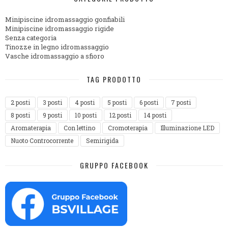
Minipiscine idromassaggio gonfiabili
Minipiscine idromassaggio rigide
Senza categoria
Tinozze in legno idromassaggio
Vasche idromassaggio a sfioro
TAG PRODOTTO
2 posti
3 posti
4 posti
5 posti
6 posti
7 posti
8 posti
9 posti
10 posti
12 posti
14 posti
Aromaterapia
Con lettino
Cromoterapia
Illuminazione LED
Nuoto Controcorrente
Semirigida
GRUPPO FACEBOOK