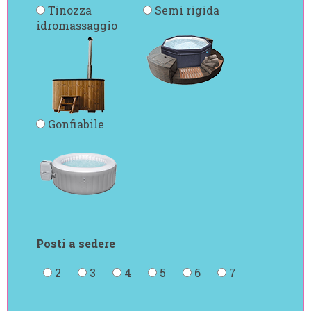
Tinozza
Semi rigida
idromassaggio
Gonfiabile
Posti a sedere
2
3
4
5
6
7