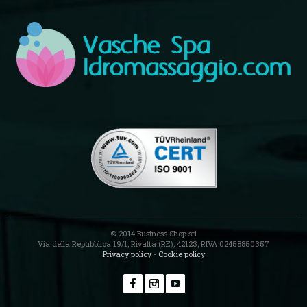
© 2014 Business Shop srl
Via della Repubblica 19/1, Rivalta (RE), 42123, P.IVA 02458850357
Privacy policy
-
Cookie policy