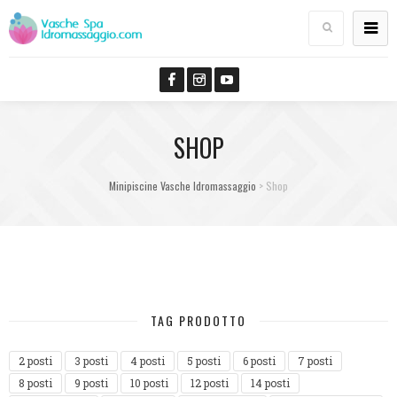
SHOP
Minipiscine Vasche Idromassaggio
>
Shop
TAG PRODOTTO
2 posti
3 posti
4 posti
5 posti
6 posti
7 posti
8 posti
9 posti
10 posti
12 posti
14 posti