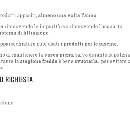
prodotti appositi,
almeno una volta l’anno.
ca
rimuovendo le impurità e/o rimuovendo l’acqua. In
istema di filtrazione.
apparecchiature puoi usati
i prodotti per le piscine.
mo di mantenere la
vasca piena
, salvo durante la pulizia
urante la
stagione fredda
è bene
svuotarla
, per evitare 
za.
U RICHIESTA
retano