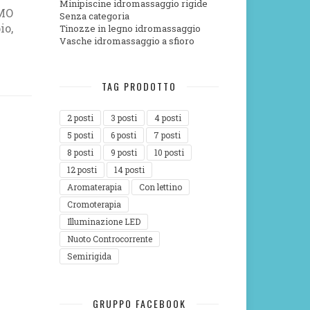
Minipiscine idromassaggio rigide
EMO
Senza categoria
io,
Tinozze in legno idromassaggio
Vasche idromassaggio a sfioro
TAG PRODOTTO
2 posti
3 posti
4 posti
5 posti
6 posti
7 posti
8 posti
9 posti
10 posti
12 posti
14 posti
Aromaterapia
Con lettino
Cromoterapia
Illuminazione LED
Nuoto Controcorrente
Semirigida
GRUPPO FACEBOOK