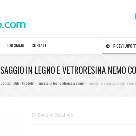
CHI SIAMO
CONTATTI
RICEVI UN’OF
SAGGIO IN LEGNO E VETRORESINA NEMO C
>
Consigli utili
>
Prodotti
>
Tinozze in legno idromassaggio
>
Tinozza idromassaggio in legno e
Back to Catalogo