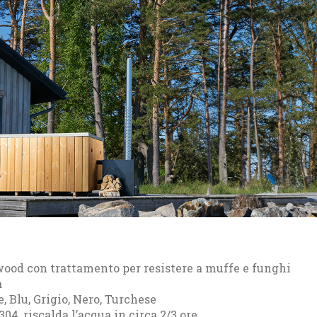
od con trattamento per resistere a muffe e funghi
a
e, Blu, Grigio, Nero, Turchese
304, riscalda l’acqua in circa 2/3 ore