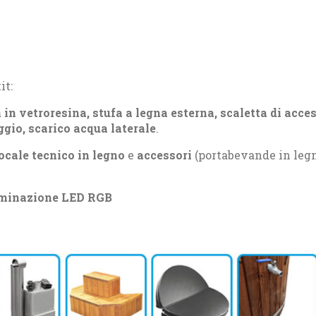
it:
 in vetroresina, stufa a legna esterna, scaletta di acce
ggio, scarico acqua laterale
.
 locale tecnico in legno
e
accessori
(portabevande in legn
uminazione LED RGB