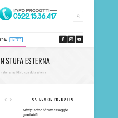
FERTA
LIMITATO
ON STUFA ESTERNA
 vetroresina NEMO con stufa esterna
CATEGORIE PRODOTTO
Minipiscine idromassaggio
gonfiabili