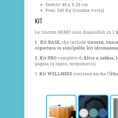
Sedute: 46 x h 28 cm
Peso: 240 Kg (tinozza vuota)
KIT
Le tinozze NEMO sono disponibili in 3 k
1. Kit BASE
, che include
tinozza, vasca
copertura in
similpelle
, kit idromassa
2. Kit PRO
completo di
filtro a sabbia,
pagaia in legno, termometro)
3.
Kit WELLNESS
contiene anche l’
ill