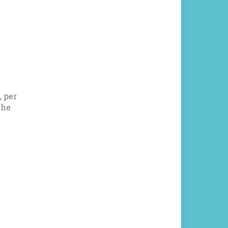
, per
che