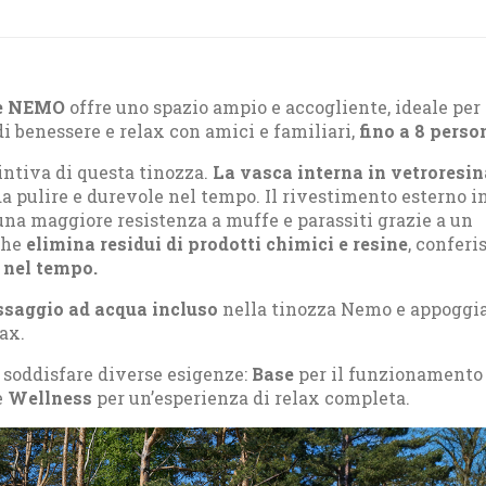
re NEMO
offre uno spazio ampio e accogliente, ideale per
 benessere e relax con amici e familiari,
fino a 8 perso
tintiva di questa tinozza.
La vasca interna in vetroresin
 da pulire e durevole nel tempo. Il rivestimento esterno i
a una maggiore resistenza a muffe e parassiti grazie a un
che
elimina residui di prodotti chimici e resine
, conferi
 nel tempo.
ssaggio ad acqua incluso
nella tinozza Nemo e appoggia
lax.
 soddisfare diverse esigenze:
Base
per il funzionamento
e
Wellness
per un’esperienza di relax completa.