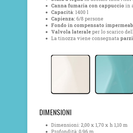
Canna fumaria con cappuccio
in 
Capacità
: 1400 l
Capienza:
6/8 persone
Fondo in compensato impermeab
Valvola laterale
per lo scarico del
La tinozza viene consegnata
parz
DIMENSIONI
Dimensioni: 2,00 x 1,70 x h 1,10 m
Profondità: 0,96 m