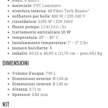
Posti:
4 adulti
materiale:
PVC Laminato
struttura interna:
48 Fiber-Tech Beams™
soffiatore per bolle:
800 W / 220-240 V
riscaldatore:
2200 W / 220-240V
flusso pompa:
1,741 litri / hr
trattamento anticalcare 10 W
temperatura:
20° – 40° C
innalzamento temperatura:
1° – 2° C/hr
numero bocchette:
4
imballo:
69,22 x 46,99 x 111,76 cm – peso 68,1 kg
DIMENSIONI
Volume d’acqua:
795 L
Dimensioni esterne:
Ø 1,96 m
Dimensioni interne:
Ø 1,45 m
Altezza:
0,71 m
Spessore:
0,84 mm
KIT