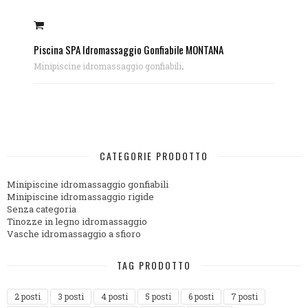
Piscina SPA Idromassaggio Gonfiabile MONTANA
.
Minipiscine idromassaggio gonfiabili
CATEGORIE PRODOTTO
Minipiscine idromassaggio gonfiabili
Minipiscine idromassaggio rigide
Senza categoria
Tinozze in legno idromassaggio
Vasche idromassaggio a sfioro
TAG PRODOTTO
2 posti
3 posti
4 posti
5 posti
6 posti
7 posti